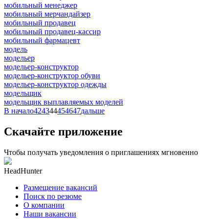
мобильный менеджер
мобильный мерчандайзер
мобильный продавец
мобильный продавец-кассир
мобильный фармацевт
модель
модельер
модельер-конструктор
модельер-конструктор обуви
модельер-конструктор одежды
модельщик
модельщик выплавляемых моделей
В начало
42
43
44
45
46
47
дальше
Скачайте приложение
Чтобы получать уведомления о приглашениях мгновенно
HeadHunter
Размещение вакансий
Поиск по резюме
О компании
Наши вакансии