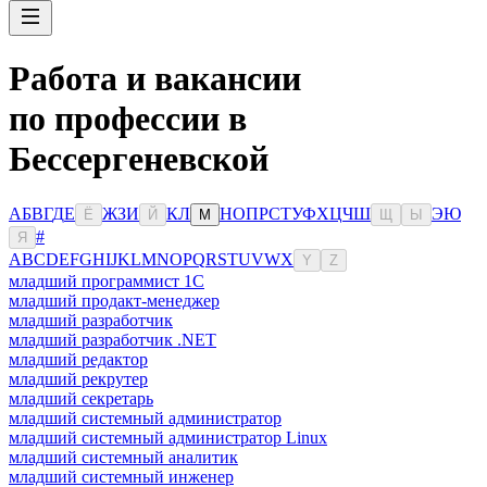
Работа и вакансии
по профессии в
Бессергеневской
А
Б
В
Г
Д
Е
Ж
З
И
К
Л
Н
О
П
Р
С
Т
У
Ф
Х
Ц
Ч
Ш
Э
Ю
Ё
Й
М
Щ
Ы
#
Я
A
B
C
D
E
F
G
H
I
J
K
L
M
N
O
P
Q
R
S
T
U
V
W
X
Y
Z
младший программист 1С
младший продакт-менеджер
младший разработчик
младший разработчик .NET
младший редактор
младший рекрутер
младший секретарь
младший системный администратор
младший системный администратор Linux
младший системный аналитик
младший системный инженер